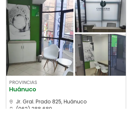
PROVINCIAS
Huánuco
Jr. Gral. Prado 825, Huánuco
(062) 288 689
922 581 110
Ver más