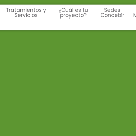
Tratamientos y
¿Cuál es tu
Sedes
Servicios
proyecto?
Concebir