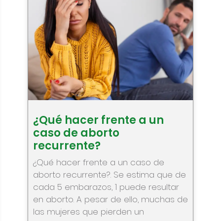
¿Qué hacer frente a un
caso de aborto
recurrente?
¿Qué hacer frente a un caso de
aborto recurrente?. Se estima que de
cada 5 embarazos, 1 puede resultar
en aborto. A pesar de ello, muchas de
las mujeres que pierden un