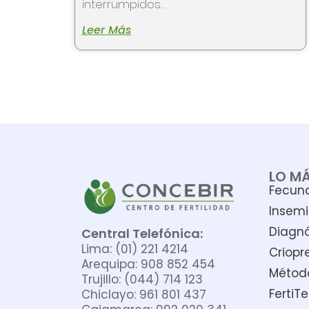
interrumpidos…
Leer Más
LO M
Fecund
Insemi
Diagnó
Central Telefónica:
Lima: (01) 221 4214
Criopr
Arequipa: 908 852 454
Métod
Trujillo: (044) 714 123
FertiTe
Chiclayo: 961 801 437