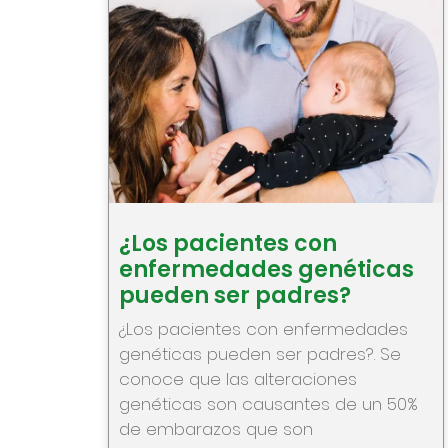
¿Los pacientes con
enfermedades genéticas
pueden ser padres?
¿Los pacientes con enfermedades
genéticas pueden ser padres?. Se
conoce que las alteraciones
genéticas son causantes de un 50%
de embarazos que son